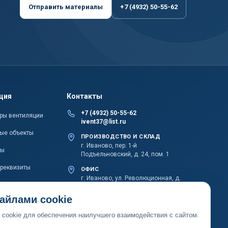
Отправить материалы
+7 (4932) 50-55-62
ция
Контакты
+7 (4932) 50-55-62
ры вентиляции
ivent37@list.ru
ые объекты
ПРОИЗВОДСТВО И СКЛАД
г. Иваново, пер. 1-й
ты
Подъельновский, д. 24, пом. 1
 реквизиты
ОФИС
г. Иваново, ул. Революционная, д.
20Б, пом. 1002
айлами cookie
cookie для обеспечения наилучшего взаимодействия с сайтом.