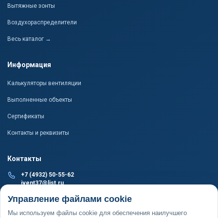
Вытяжные зонты
Воздухораспределители
Весь каталог →
Информация
Калькуляторы вентиляции
Выполненные объекты
Сертификаты
Контакты и реквизиты
Контакты
+7 (4932) 50-55-62
ivent37@list.ru
ПРОИЗВОДСТВО И СКЛАД
Управление файлами cookie
г. Иваново, пер. 1-й Подъельновский, д. 24, пом. 1
Мы используем файлы cookie для обеспечения наилучшего