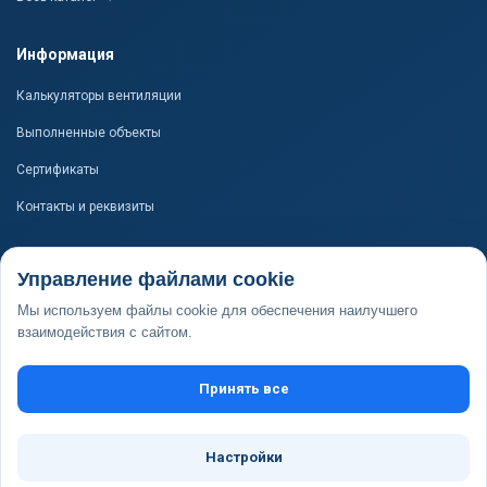
Информация
Калькуляторы вентиляции
Выполненные объекты
Сертификаты
Контакты и реквизиты
Контакты
Управление файлами cookie
+7 (4932) 50-55-62
Мы используем файлы cookie для обеспечения наилучшего
ivent37@list.ru
взаимодействия с сайтом.
ПРОИЗВОДСТВО И СКЛАД
г. Иваново, пер. 1-й Подъельновский, д. 24, пом. 1
Принять все
ОФИС
г. Иваново, ул. Революционная, д. 20Б, пом. 1002
Настройки