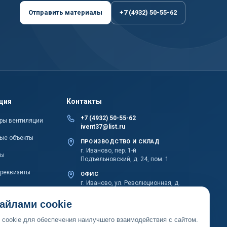
Отправить материалы
+7 (4932) 50-55-62
ция
Контакты
+7 (4932) 50-55-62
ры вентиляции
ivent37@list.ru
ые объекты
ПРОИЗВОДСТВО И СКЛАД
г. Иваново, пер. 1-й
ты
Подъельновский, д. 24, пом. 1
 реквизиты
ОФИС
г. Иваново, ул. Революционная, д.
20Б, пом. 1002
айлами cookie
cookie для обеспечения наилучшего взаимодействия с сайтом.