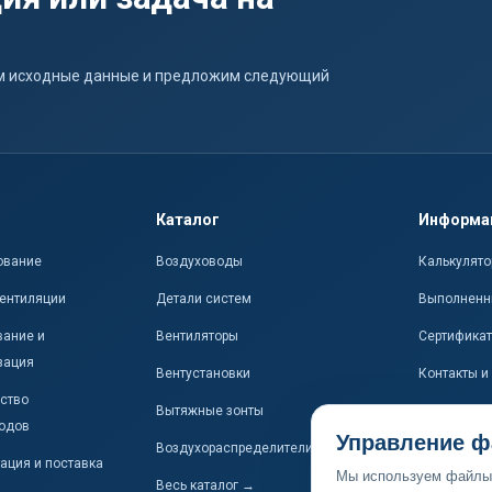
ним исходные данные и предложим следующий
Каталог
Информа
ование
Воздуховоды
Калькулято
ентиляции
Детали систем
Выполненн
ание и
Вентиляторы
Сертифика
зация
Вентустановки
Контакты и
ство
Вытяжные зонты
одов
Управление ф
Воздухораспределители
ация и поставка
Мы используем файлы 
Весь каталог →