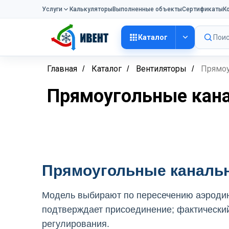
Услуги
Калькуляторы
Выполненные объекты
Сертификаты
К
Каталог
Поис
Главная
Каталог
Вентиляторы
Прямоу
/
/
/
Прямоугольные кан
Прямоугольные канальн
Модель выбирают по пересечению аэродин
подтверждает присоединение; фактически
регулирования.