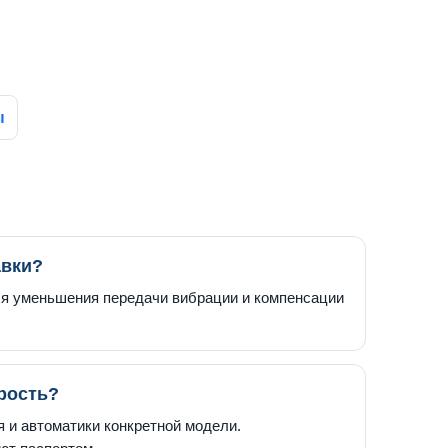
ы
авки?
ля уменьшения передачи вибрации и компенсации
рость?
я и автоматики конкретной модели.