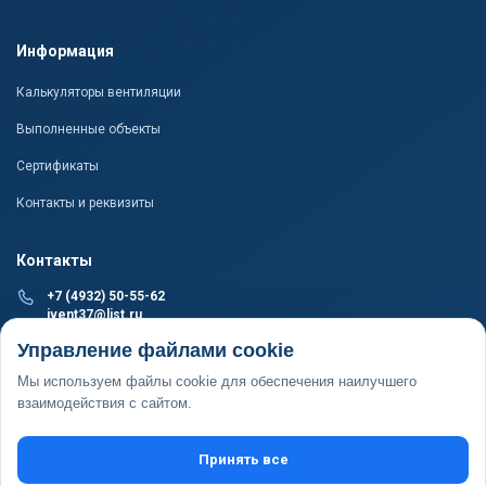
Информация
Калькуляторы вентиляции
Выполненные объекты
Сертификаты
Контакты и реквизиты
Контакты
+7 (4932) 50-55-62
ivent37@list.ru
ПРОИЗВОДСТВО И СКЛАД
Управление файлами cookie
г. Иваново, пер. 1-й Подъельновский, д. 24, пом. 1
Мы используем файлы cookie для обеспечения наилучшего
ОФИС
взаимодействия с сайтом.
г. Иваново, ул. Революционная, д. 20Б, пом. 1002
Принять все