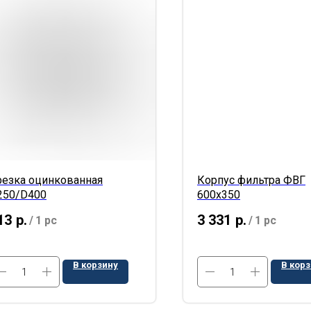
резка оцинкованная
Корпус фильтра ФВГ
250/D400
600х350
13
р.
3 331
р.
/
1 pc
/
1 pc
В корзину
В кор