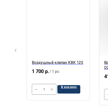
0
Воздушный клапан КВК 125
В
D
1 700
р.
/
1 pc
4
ину
В корзину