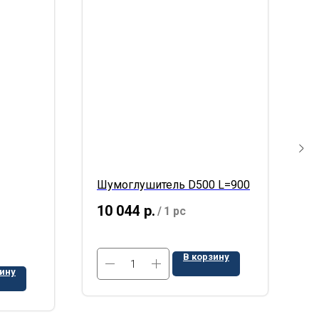
Шумоглушитель D500 L=900
К
10 044
р.
2
/
1 pc
В корзину
зину