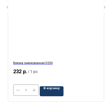
Врезка оцинкованная D250
232
р.
/
1 pc
В корзину