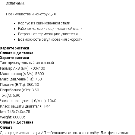
лопатками.
Преимущества и конструкция:
Корпус из оцинкованной стали
Рабочее колесо из оцинкованной стали
Встроенная термозащита двигателя
Возможность регулирования скорости
Характеристики
Оплата и доставка
Характеристики
Тип: прямоугольный канальный
Размер AхB (мм): 700х400
Макс. расход (м3/ч): 5600
Макс. давление (Па): 760
Питание (В/Гц): 380/50
Потребление (кВт): 3,50
Ток (А): 5,90
Частота вращения (об/мин): 1340
Класс защиты двигателя: IP44
lwh: 745x740x475
Weight: 60000g
Оплата и доставка
Оплата
Для юридических лиц и ИП — безналичная оплата по счёту. Для физических