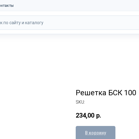
онтакты
к по сайту и каталогу
Решетка БСК 100
SKU:
234,00
р.
В корзину