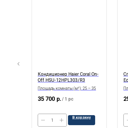
анный
Кондиционер Haier Coral On-
Сп
,25м
Off HSU-12HPL303/R3
E
к
Площадь комнаты (м²): 25 – 35
Пл
35 700
р.
2
/
1 pc
ину
В корзину