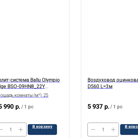
лит-система Ballu Olympio
Воздуховод оцинков
dge BSO-09HN8_22Y
D560 L=3м
омплект
ощадь комнаты (м²): 25
5 990
р.
5 937
р.
/
1 pc
/
1 pc
В корзину
В кор