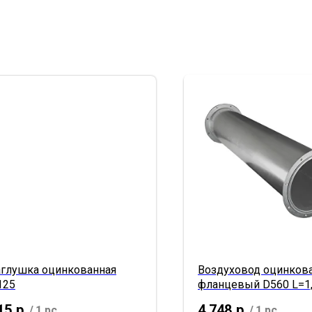
аглушка оцинкованная
Воздуховод оцинков
125
фланцевый D560 L=1
15
р.
4 748
р.
/
1 pc
/
1 pc