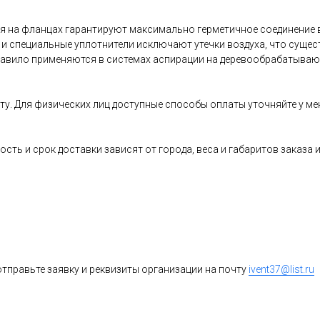
 на фланцах гарантируют максимально герметичное соединение в
ы и специальные уплотнители исключают утечки воздуха, что сущ
равило применяются в системах аспирации на деревообрабатывающ
ту. Для физических лиц доступные способы оплаты уточняйте у ме
ость и срок доставки зависят от города, веса и габаритов заказ
тправьте заявку и реквизиты организации на почту
ivent37@list.ru