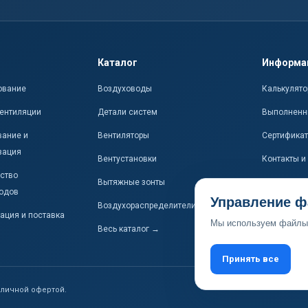
Каталог
Информа
ование
Воздуховоды
Калькулято
ентиляции
Детали систем
Выполненн
ание и
Вентиляторы
Сертифика
зация
Вентустановки
Контакты и
ство
Вытяжные зонты
одов
Управление ф
Воздухораспределители
ация и поставка
Мы используем файлы 
Весь каталог →
Принять все
бличной офертой.