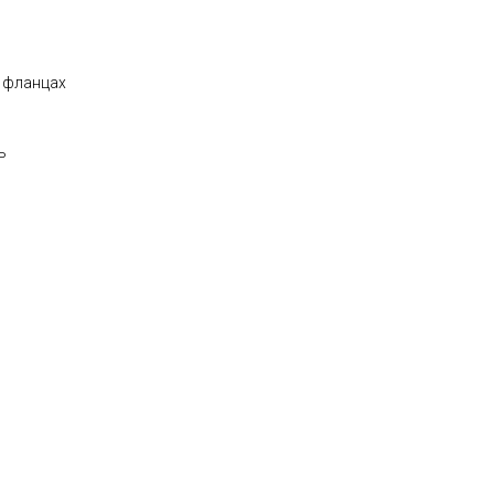
 фланцах
ь