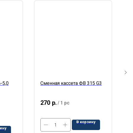
-5,0
Сменная кассета ФВ 315 G3
В
270
р.
1
/
1 pc
В корзину
зину