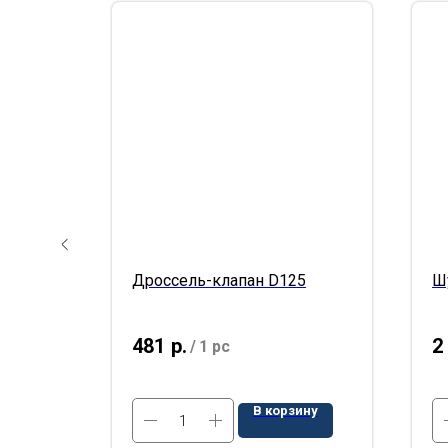
ный
Дроссель-клапан D125
Ш
481
р.
2
/
1 pc
В корзину
ину