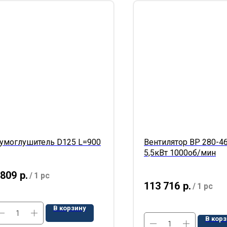
умоглушитель D125 L=900
Вентилятор ВР 280-46
5,5кВт 1000об/мин
 809
р.
/
1 pc
113 716
р.
/
1 pc
В корзину
В кор