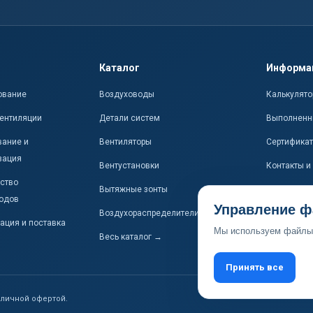
Каталог
Информа
ование
Воздуховоды
Калькулято
ентиляции
Детали систем
Выполненн
ание и
Вентиляторы
Сертифика
зация
Вентустановки
Контакты и
ство
Вытяжные зонты
одов
Управление ф
Воздухораспределители
ация и поставка
Мы используем файлы 
Весь каталог →
Принять все
бличной офертой.