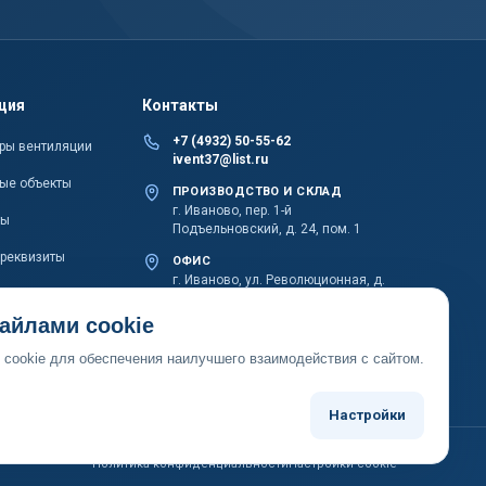
ция
Контакты
+7 (4932) 50-55-62
ры вентиляции
ivent37@list.ru
ые объекты
ПРОИЗВОДСТВО И СКЛАД
г. Иваново, пер. 1-й
ты
Подъельновский, д. 24, пом. 1
 реквизиты
ОФИС
г. Иваново, ул. Революционная, д.
20Б, пом. 1002
айлами cookie
cookie для обеспечения наилучшего взаимодействия с сайтом.
Настройки
Политика конфиденциальности
Настройки cookie