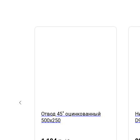
ый
Отвод 45˚ оцинкованный
Н
500х250
D