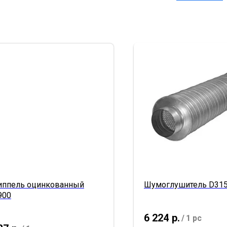
иппель оцинкованный
Шумоглушитель D315
900
6 224
р.
/
1 pc