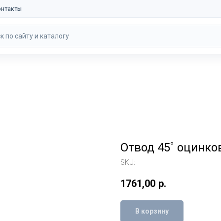
онтакты
к по сайту и каталогу
Отвод 45˚ оцинк
SKU:
1761,00
р.
В корзину