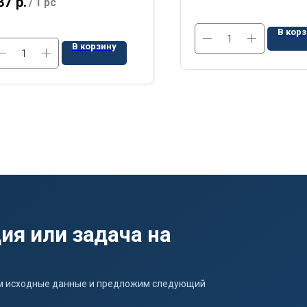
87
р.
/
1 pc
В кор
В корзину
ия или задача на
ним исходные данные и предложим следующий