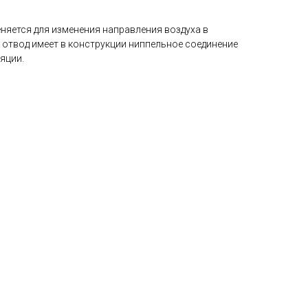
няется для изменения направления воздуха в
 отвод имеет в конструкции ниппельное соединение
яции.