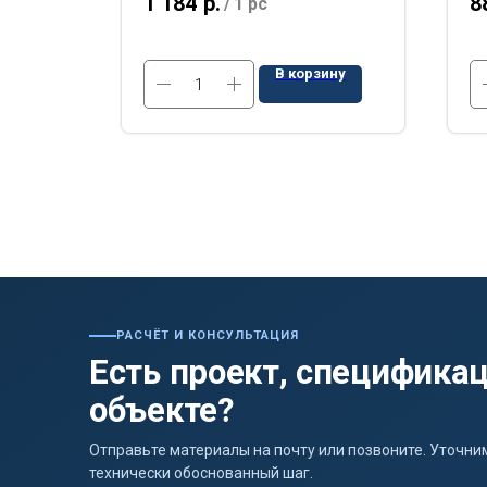
1 184
р.
8
/
1 pc
ину
В корзину
РАСЧЁТ И КОНСУЛЬТАЦИЯ
Есть проект, спецификац
объекте?
Отправьте материалы на почту или позвоните. Уточ
технически обоснованный шаг.