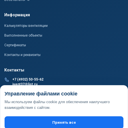
Информация
Калькуляторы вентиляции
Выполненные объекты
Сертификаты
Контакты и реквизиты
Контакты
+7 (4932) 50-55-62
ivent37@list.ru
ПРОИЗВОДСТВО И СКЛАД
Управление файлами cookie
г. Иваново, пер. 1-й Подъельновский, д. 24, пом. 1
Мы используем файлы cookie для обеспечения наилучшего
ОФИС
взаимодействия с сайтом.
г. Иваново, ул. Революционная, д. 20Б, пом. 1002
Принять все