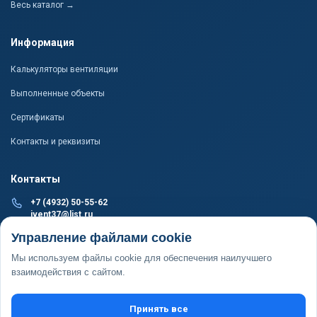
Весь каталог →
Информация
Калькуляторы вентиляции
Выполненные объекты
Сертификаты
Контакты и реквизиты
Контакты
+7 (4932) 50-55-62
ivent37@list.ru
ПРОИЗВОДСТВО И СКЛАД
Управление файлами cookie
г. Иваново, пер. 1-й Подъельновский, д. 24, пом. 1
Мы используем файлы cookie для обеспечения наилучшего
ОФИС
взаимодействия с сайтом.
г. Иваново, ул. Революционная, д. 20Б, пом. 1002
Принять все