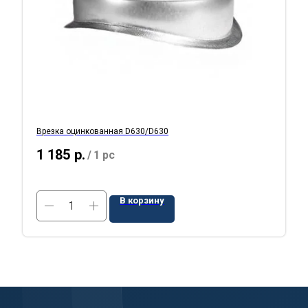
Врезка оцинкованная D630/D630
1 185
р.
/
1 pc
В корзину