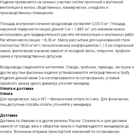
Изделие применяется на прямых участках систем приточной и вытяжной
вентиляции в жилых, общественных, коммерческих, складских и
производственных помещениях.
Площадь внутреннего сечения воздуховода составляет 0,0314 м². Площадь
наружной поверхности секции длиной 3 м — 1,885 м²; это значение можно
использовать для предварительного расчёта теплоизоляции и монтажных работ.
Расчётная масса секции — 8,36 кг. Масса рассчитана для оцинкованной стали
плотностью 7850 кг/м³ с технологическим коэффициентом 1,13 на спиральный
замок; фактическое значение зависит от исходной ленты, покрытия, профиля
замка и производственных допусков.
Воздуховоды соединяются ниппелями. Отводы, тройники, переходы, заглушки и
другие круглые фасонные изделия устанавливаются непосредственно в трубу.
Изделия длиной менее 3 м изготавливаются по согласованию; условия
серийного заказа одного диаметра уточняет менеджер.
Оплата и доставка
Оплата
Для юридических лиц и ИП — безналичная оплата по счёту. Для физических
лиц доступные способы оплаты уточняйте у менеджера.
Доставка
Доставка по Иваново и в другие регионы России. Стоимость и срок доставки
зависят от города, веса и габаритов заказа и подтверждаются менеджером до
оплаты. Возможна отправка транспортной компанией по согласованию.