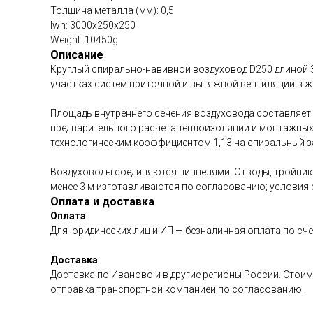
Толщина металла (мм): 0,5
lwh: 3000x250x250
Weight: 10450g
Описание
Круглый спирально-навивной воздуховод D250 длиной 3
участках систем приточной и вытяжной вентиляции в ж
Площадь внутреннего сечения воздуховода составляет 0
предварительного расчёта теплоизоляции и монтажных 
технологическим коэффициентом 1,13 на спиральный за
Воздуховоды соединяются ниппелями. Отводы, тройники
менее 3 м изготавливаются по согласованию; условия 
Оплата и доставка
Оплата
Для юридических лиц и ИП — безналичная оплата по счё
Доставка
Доставка по Иваново и в другие регионы России. Стоим
отправка транспортной компанией по согласованию.