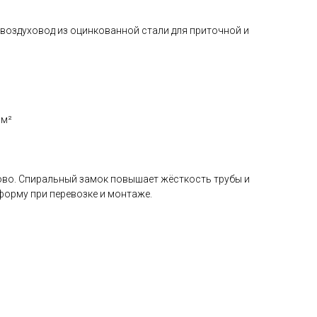
воздуховод из оцинкованной стали для приточной и
 м²
во. Спиральный замок повышает жёсткость трубы и
форму при перевозке и монтаже.