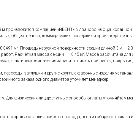
 м производится компанией «ИВЕНТ» в Иваново из оцинкованной 
илых, общественных, коммерческих, складских и производственны
,0491 м². Площадь наружной поверхности секции длиной 3 м — 2,3
работ. Расчётная масса секции — 10,45 кг. Масса рассчитана для
мок; фактическое значение зависит от исходной ленты, покрытия
, переходы, заглушки и другие круглые фасонные изделия устанав
серийного заказа одного диаметра уточняет менеджер.
ту. Для физических лиц доступные способы оплаты уточняйте у ме
ость и срок доставки зависят от города, веса и габаритов заказ