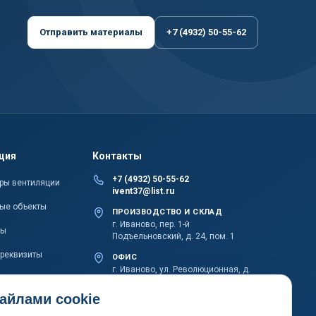
Отправить материалы
+7 (4932) 50-55-62
ция
Контакты
+7 (4932) 50-55-62
ры вентиляции
ivent37@list.ru
ые объекты
ПРОИЗВОДСТВО И СКЛАД
г. Иваново, пер. 1-й
ты
Подъельновский, д. 24, пом. 1
 реквизиты
ОФИС
г. Иваново, ул. Революционная, д.
20Б, пом. 1002
айлами cookie