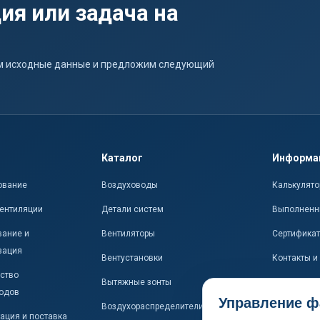
ия или задача на
ним исходные данные и предложим следующий
Каталог
Информа
ование
Воздуховоды
Калькулято
ентиляции
Детали систем
Выполненн
ание и
Вентиляторы
Сертифика
зация
Вентустановки
Контакты и
ство
Вытяжные зонты
одов
Управление ф
Воздухораспределители
ация и поставка