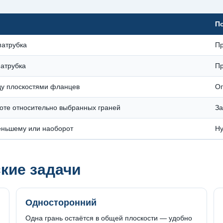
П
патрубка
Пр
патрубка
Пр
ду плоскостями фланцев
Оп
оте относительно выбранных граней
За
еньшему или наоборот
Ну
кие задачи
Односторонний
Одна грань остаётся в общей плоскости — удобно