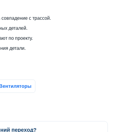
 совпадение с трассой.
ных деталей.
ют по проекту.
ния детали.
Вентиляторы
нний переход?