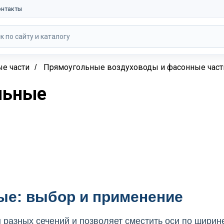
онтакты
к по сайту и каталогу
е части
Прямоугольные воздуховоды и фасонные част
/
льные
е: выбор и применение
разных сечений и позволяет сместить оси по ширин