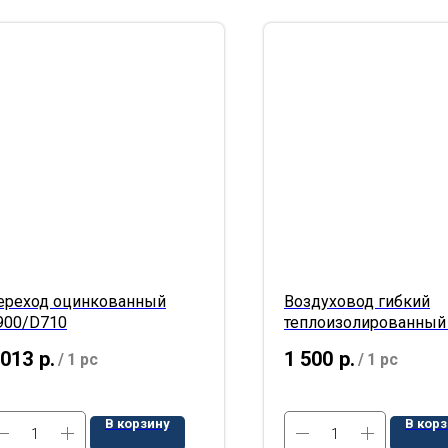
ереход оцинкованный
Воздуховод гибкий
900/D710
теплоизолированный
L=10м
 013
р.
1 500
р.
/
1 pc
/
1 pc
В корзину
В кор