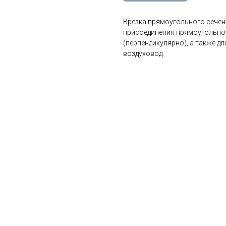
Врезка прямоугольного сечен
присоединения прямоугольног
(перпендикулярно), а также д
воздуховод.