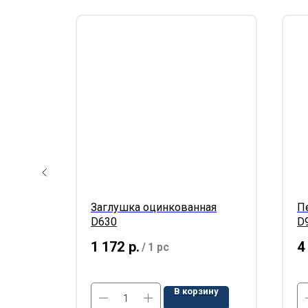
 D125
Заглушка оцинкованная
П
D630
D
1 172
р.
4
/
1 pc
ину
В корзину