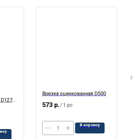
Врезка оцинкованная D500
П
 D127
8
573
р.
/
1 pc
2
В корзину
зину